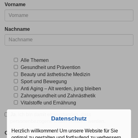
Vorname
Nachname
Alle Themen
Gesundheit und Prävention
Beauty und ästhetische Medizin
Sport und Bewegung
Anti Aging – Alt werden, jung bleiben
Zahngesundheit und Zahnästhetik
Vitalstoffe und Ernährung
Ja
, ich bin damit einverstanden, dass
Datenschutz
personenbezogene Daten erhoben werden.
Herzlich willkommen! Um unsere Website für Sie
Captcha
*
optimal zu gestalten und fortlaufend zu verbessern,