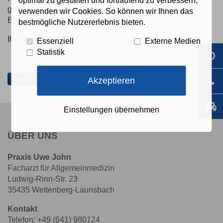
optimal zu gestalten und fortlaufend zu verbessern,
gern an oder besuchen Sie die
Seite des
verwenden wir Cookies. So können wir Ihnen das
Bundesgesundheitsministeriums
.
bestmögliche Nutzererlebnis bieten.
Ihr Praxisteam
Essenziell
Externe Medien
Statistik
Auf
Auf
Auf
P
Facebook
Twitter
Whatsa
Ma
teilen
teilen
teilen
e
Zur Übersicht
Akzeptieren
Einstellungen übernehmen
ÜBER UNS
Praxis Uwe John
Facharzt für Allgemeinmedizin
Ludwig-Rinn-Str. 23
35435 Wettenberg-Launsbach
Kontakt
Telefon: +49 (641) 980124