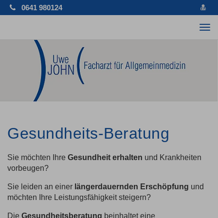
vCa
0641 980124
spe
Tog
nav
Gesundheits-Beratung
Sie möchten Ihre
Gesundheit erhalten
und Krankheiten
vorbeugen?
Sie leiden an einer
längerdauernden Erschöpfung
und
möchten Ihre Leistungsfähigkeit steigern?
Die
Gesundheitsberatung
beinhaltet eine