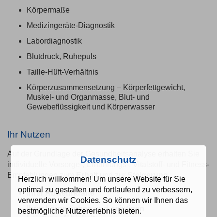
Körpermaße
Medizingeräte-Diagnostik
Labordiagnostik
Blutdruck, Ruhepuls
Taille-Hüft-Verhältnis
Körperzusammensetzung – Körperfettgewicht,
Muskel- und Organmasse, Blut- und
Gewebeflüssigkeit und Körperwasser
Ihr Nutzen
Auf der Grundlage der Gesundheitsanalyse erhalten Sie
Datenschutz
individuelle Vorsorge-, Ernährungs-, Vitalstoff- und Fitness-
Empfehlungen zum
Erhalt
und zur
Steigerung
Herzlich willkommen! Um unsere Website für Sie
optimal zu gestalten und fortlaufend zu verbessern,
Ihrer Abwehrkräfte
verwenden wir Cookies. So können wir Ihnen das
Ihrer körperlichen und geistigen
bestmögliche Nutzererlebnis bieten.