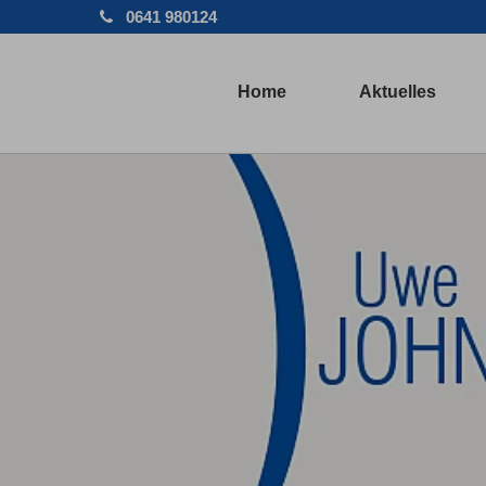
0641 980124
Home
Aktuelles