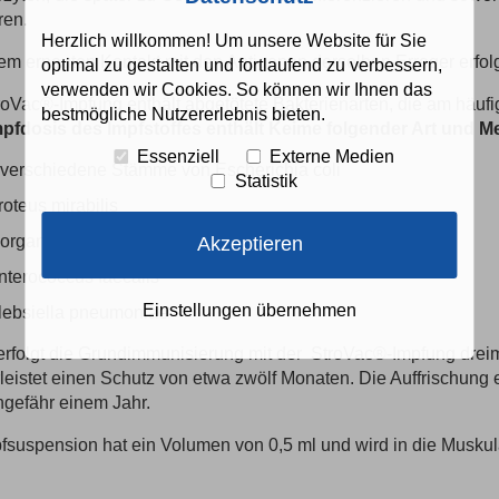
ren.
Herzlich willkommen! Um unsere Website für Sie
em erneuten Kontakt mit den Antigenen derselben Erreger erfolgt
optimal zu gestalten und fortlaufend zu verbessern,
verwenden wir Cookies. So können wir Ihnen das
oVac®-Impfung enthält abgetötete Bakterienarten, die am häufig
bestmögliche Nutzererlebnis bieten.
mpfdosis des Impfstoffes enthält Keime folgender Art und M
Essenziell
Externe Medien
 verschiedene Stämme von Escherichia coli
Statistik
roteus mirabilis
organella morganii
Akzeptieren
nterococcus faecalis
Einstellungen übernehmen
lebsiella pneumoniae
erfolgt die Grundimmunisierung mit der StroVac®-Impfung drei
eistet einen Schutz von etwa zwölf Monaten. Die Auffrischung 
gefähr einem Jahr.
fsuspension hat ein Volumen von 0,5 ml und wird in die Muskulat