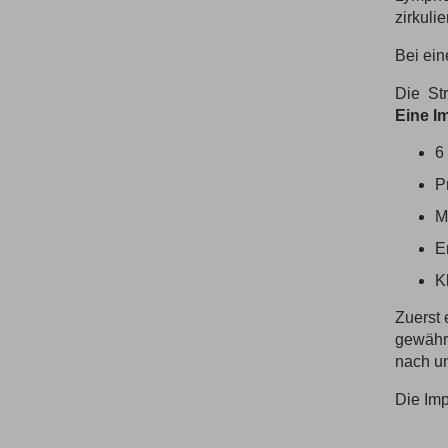
zirkulie
Bei ein
Die Str
Eine I
6
P
M
E
K
Zuerst 
gewährl
nach un
Die Imp