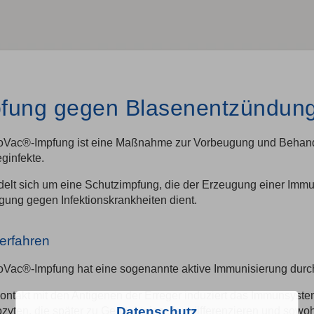
fung gegen Blasenentzündun
roVac®-Impfung ist eine Maßnahme zur Vorbeugung und Behandl
ginfekte.
elt sich um eine Schutzimpfung, die der Erzeugung einer Immuni
ung gegen Infektionskrankheiten dient.
erfahren
oVac®-Impfung hat eine sogenannte aktive Immunisierung durch I
ntakt mit den Antigenen der Erreger induziert das Immunsyste
Datenschutz
yten, die später zu Gedächtniszellen differenzieren und sowoh